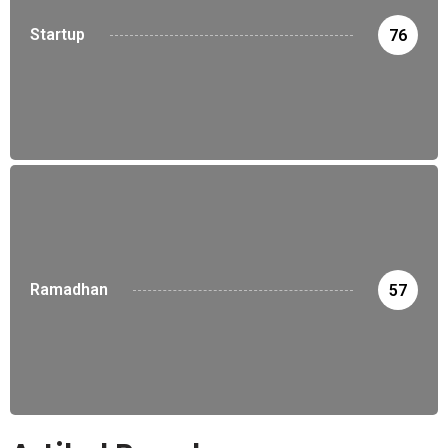
Startup
76
Ramadhan
57