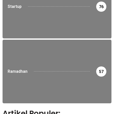
Startup
76
Ramadhan
57
Artikel Populer: