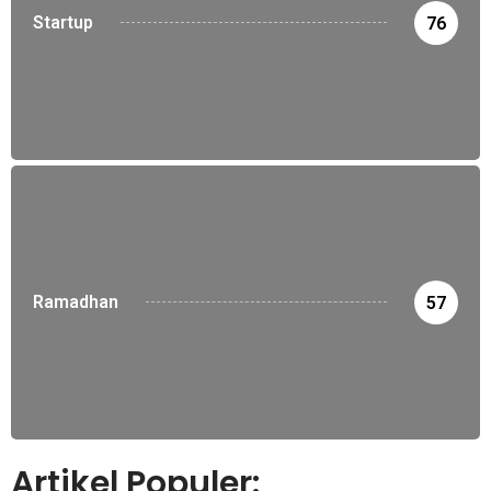
Startup
76
Ramadhan
57
Artikel Populer: