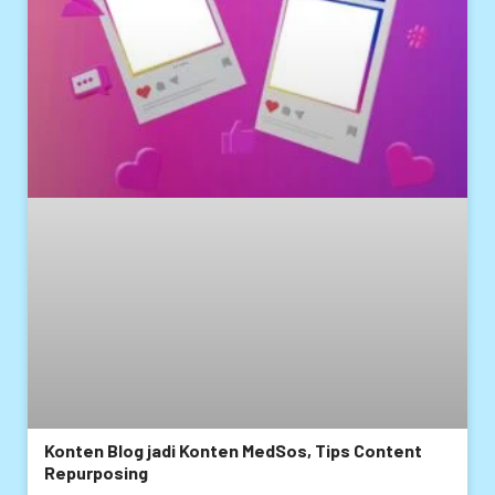
Konten Blog jadi Konten MedSos, Tips Content
Repurposing