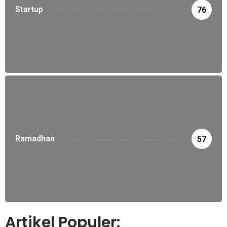
Startup
76
Ramadhan
57
Artikel Populer: