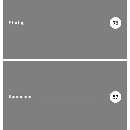
Startup
76
Ramadhan
57