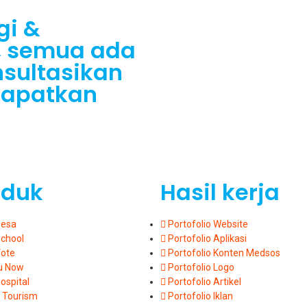
gi &
Z, semua ada
nsultasikan
dapatkan
oduk
Hasil kerja
Desa
Portofolio Website
School
Portofolio Aplikasi
Vote
Portofolio Konten Medsos
u Now
Portofolio Logo
ospital
Portofolio Artikel
 Tourism
Portofolio Iklan