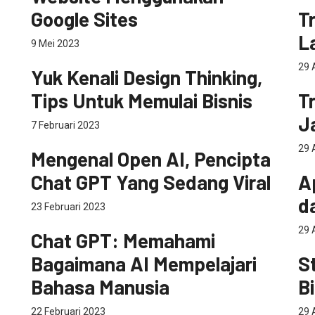
pe
Google Sites
Tr
L
9 Mei 2023
Digital Marketing
Startup
29 
Yuk Kenali Design Thinking,
pe
Tips Untuk Memulai Bisnis
T
Ja
7 Februari 2023
Teknologi
29 
Mengenal Open AI, Pencipta
Sta
Chat GPT Yang Sedang Viral
A
d
23 Februari 2023
Teknologi
29 
Chat GPT: Memahami
pe
Bagaimana AI Mempelajari
S
Bahasa Manusia
B
22 Februari 2023
29 