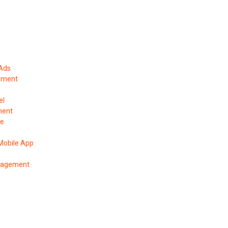
 Ads
ement
el
ment
pe
Mobile App
anagement