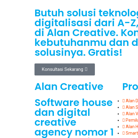
Butuh solusi teknolo
digitalisasi dari A-
di Alan Creative. Ko
kebutuhanmu dan 
solusinya. Gratis!
Konsultasi Sekarang
Alan Creative
Pr
Software house
Alan 
Alan 
dan digital
Alan 
creative
Pemil
Alan H
agency nomor 1
Smart