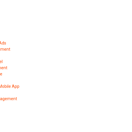
 Ads
ement
el
ment
pe
Mobile App
anagement