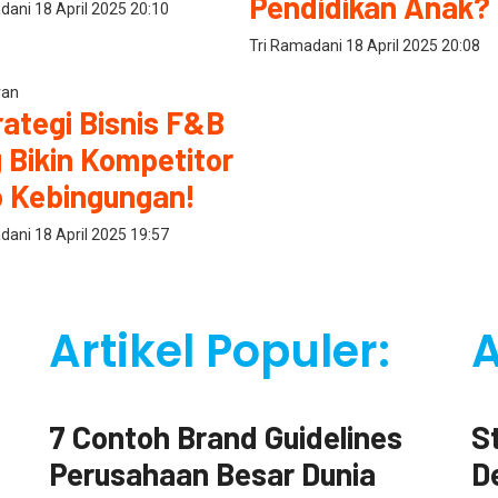
Pendidikan Anak?
adani
18 April 2025
20:10
Tri Ramadani
18 April 2025
20:08
ran
rategi Bisnis F&B
 Bikin Kompetitor
 Kebingungan!
adani
18 April 2025
19:57
Artikel Populer:
A
Digital Marketing
Des
7 Contoh Brand Guidelines
S
Perusahaan Besar Dunia
D