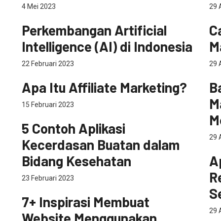
4 Mei 2023
29 
Teknologi
pe
Perkembangan Artificial
C
Intelligence (AI) di Indonesia
M
22 Februari 2023
29 
Digital Marketing
Dig
Apa Itu Affiliate Marketing?
B
M
15 Februari 2023
Teknologi
M
5 Contoh Aplikasi
29 
Kecerdasan Buatan dalam
Dig
Bidang Kesehatan
A
Re
23 Februari 2023
Teknologi
S
7+ Inspirasi Membuat
29 
Website Menggunakan