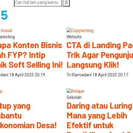
25
Marketing
Website
pa Konten Bisnis
CTA di Landing Pa
h FYP? Intip
Trik Agar Pengunj
ik Soft Selling Ini!
Langsung Klik!
adani
18 April 2025
20:19
Tri Ramadani
18 April 2025
20:17
Sekolah
tup yang
Daring atau Luring
bantu
Mana yang Lebih
konomian Desa!
Efektif untuk