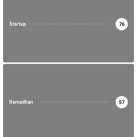
Startup
76
Ramadhan
57